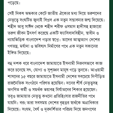
পড়েছে।
সেই নিকষ অন্ধকার কেটে জাতীয় ঐক্যের মধ্য দিয়ে তরুণদের
নেতৃত্বে সংঘটিত জুলাই বিপ্লব এক নতুন সম্ভাবনার জন্ম দিয়েছে।
শহীদ আবু সাঈদ থেকে শহীদ শরীফ ওসমান হাদীসহ হাজারো
তরুণ জীবন উৎসর্গ করেছে একটি ফ্যাসিবাদবিহীন, স্বাধীন ও
ন্যায়ভিত্তিক বাংলাদেশ গড়ার স্বপ্নে। তাদের আত্মত্যাগ দেশের
গণতন্ত্র, মর্যাদা ও ভবিষ্যৎ নির্মাণের পথে এক নতুন সকালের
ইঙ্গিত দিয়েছে।
বহু দশক ধরে বাংলাদেশ জামায়াতে ইসলামী নিরলসভাবে কাজ
করে চলেছে সৎ, যোগ্য ও সুশৃঙ্খল মানুষ গড়ে তুলতে। আওয়ামী
শাসনের ১৫ বছরে জামায়াতে ইসলামী দেশের সবচেয়ে নিপীড়িত
রাজনৈতিক সংগঠনে পরিণত হয়েছিল। দলের শীর্ষ নেতৃত্বসহ
অগণিত কর্মী ও সমর্থক ভয়াবহ নির্যাতনের শিকার হয়েছেন।
তবুও জামায়াত নেতৃত্ব কখনো প্রতিহিংসার রাজনীতির পথে
যায়নি। বরং তারা সবসময় দেশের বৃহত্তর স্বার্থকে অগ্রাধিকার
দিয়েছে। সংযম, ধৈর্য ও দূরদর্শিতার পরিচয় দিয়ে জনগণের