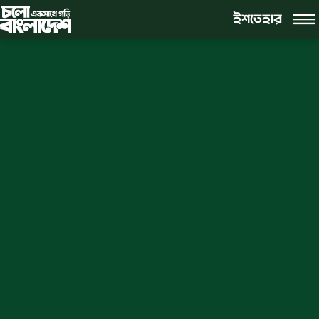
ইশতেহার